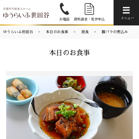
メニ
メニュー
お電話
資料請求・見学申込
ゆうらいふ世田谷
本日のお食事
昼食
豚バラの煮込み
本日のお食事