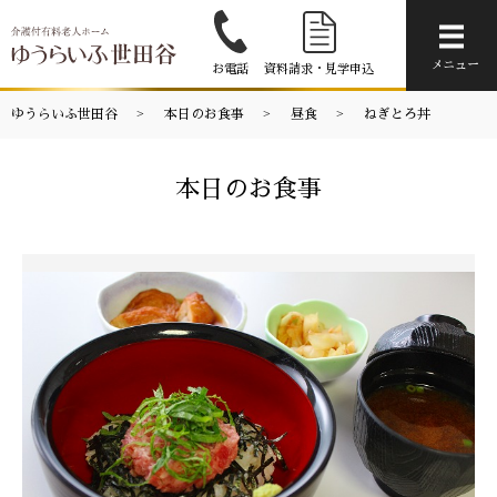
メニ
メニュー
お電話
資料請求・見学申込
ゆうらいふ世田谷
本日のお食事
昼食
ねぎとろ丼
本日のお食事