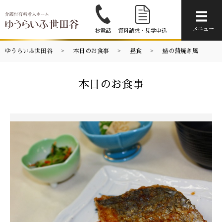
メニ
メニュー
お電話
資料請求・見学申込
ゆうらいふ世田谷
本日のお食事
昼食
鰆の蒲焼き風
本日のお食事