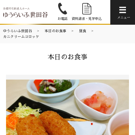
メニ
メニュー
お電話
資料請求・見学申込
ゆうらいふ世田谷
本日のお食事
昼食
カニクリームコロッケ
本日のお食事