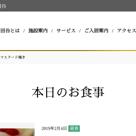
田谷
世田谷とは
施設案内
サービス
ご入居案内
アクセ
マスタード焼き
本日のお食事
2019年2月4日
昼食