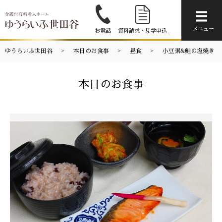
メニ
メニュー
お電話
資料請求・見学申込
ゆうらいふ世田谷
本日のお食事
昼食
小豆粥&鮭の塩焼き
本日のお食事