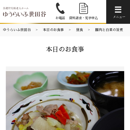
メニ
メニュー
お電話
資料請求・見学申込
ゆうらいふ世田谷
本日のお食事
昼食
豚肉と白菜の旨煮
本日のお食事