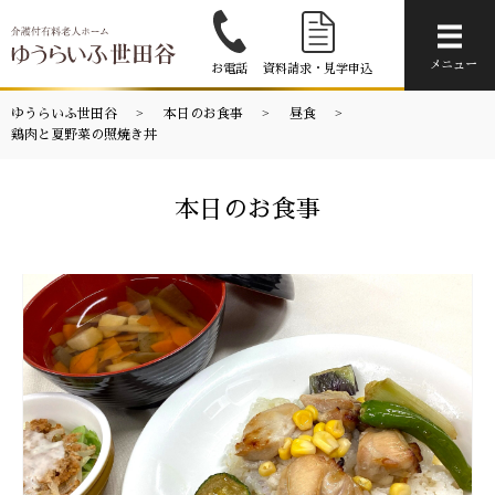
メニ
メニュー
お電話
資料請求・見学申込
ゆうらいふ世田谷
本日のお食事
昼食
鶏肉と夏野菜の照焼き丼
本日のお食事