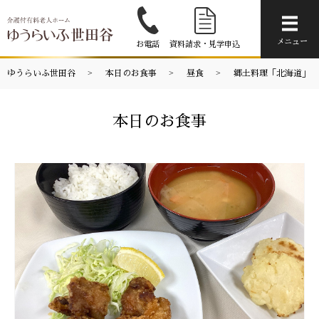
メニ
メニュー
お電話
資料請求・見学申込
ゆうらいふ世田谷
本日のお食事
昼食
郷土料理「北海道」
本日のお食事