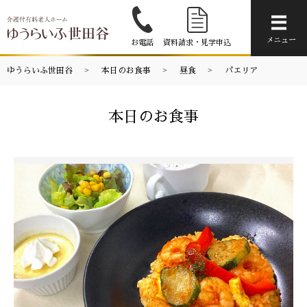
メニ
メニュー
お電話
資料請求・見学申込
ゆうらいふ世田谷
本日のお食事
昼食
パエリア
本日のお食事