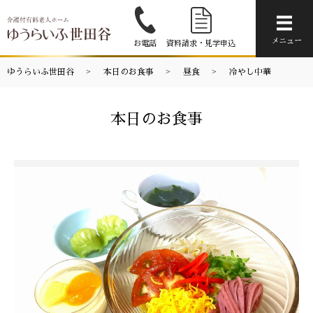
メニ
メニュー
お電話
資料請求・見学申込
ゆうらいふ世田谷
本日のお食事
昼食
冷やし中華
本日のお食事