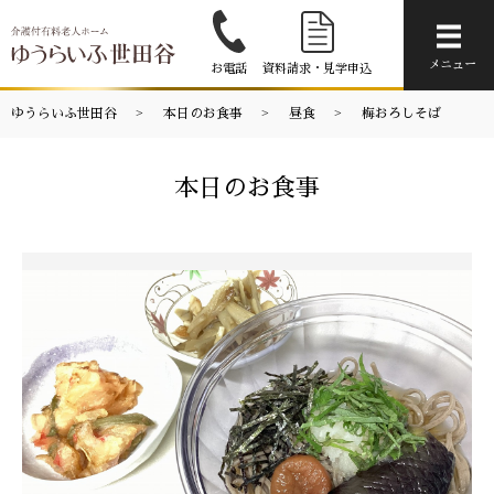
メニ
メニュー
お電話
資料請求・見学申込
ゆうらいふ世田谷
本日のお食事
昼食
梅おろしそば
本日のお食事