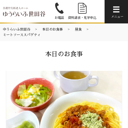
メニ
メニュー
お電話
資料請求・見学申込
ゆうらいふ世田谷
本日のお食事
昼食
ミートソーススパゲティ
本日のお食事