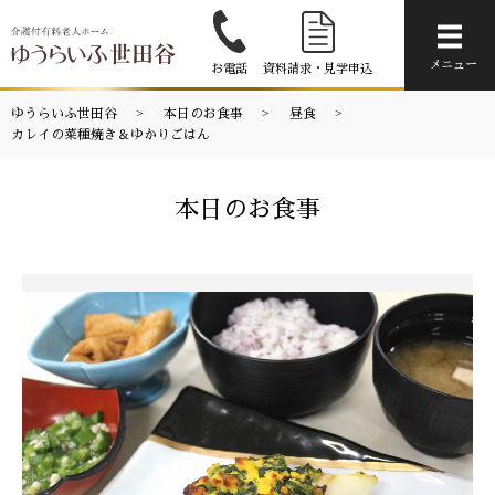
メニ
メニュー
お電話
資料請求・見学申込
ゆうらいふ世田谷
本日のお食事
昼食
カレイの菜種焼き＆ゆかりごはん
本日のお食事