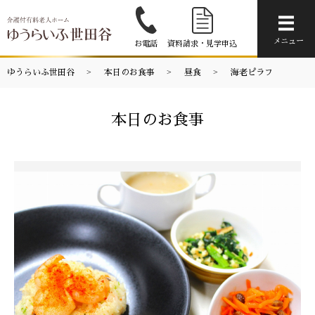
メニ
メニュー
お電話
資料請求・見学申込
ゆうらいふ世田谷
本日のお食事
昼食
海老ピラフ
本日のお食事