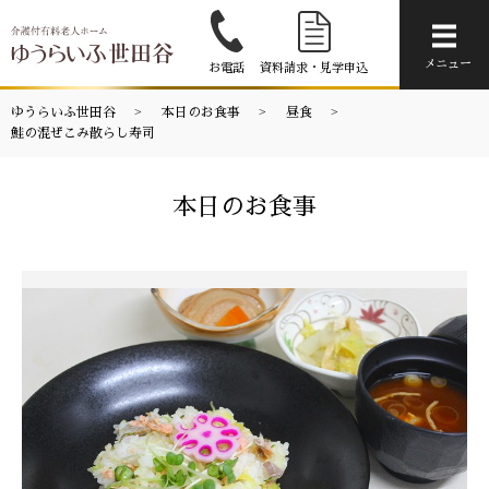
メニ
メニュー
お電話
資料請求・見学申込
ゆうらいふ世田谷
本日のお食事
昼食
鮭の混ぜこみ散らし寿司
本日のお食事