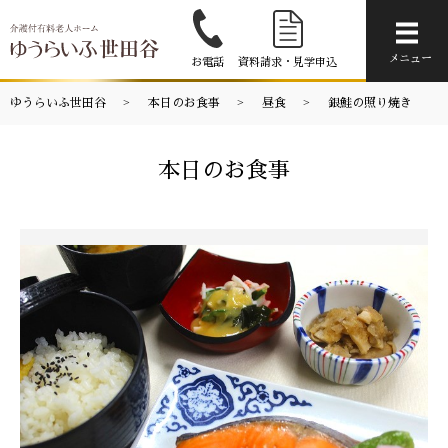
メニ
メニュー
お電話
資料請求・見学申込
ゆうらいふ世田谷
本日のお食事
昼食
銀鮭の照り焼き
本日のお食事