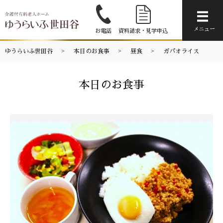
メニ
メニュー
お電話
資料請求・見学申込
ゆうらいふ世田谷
本日のお食事
昼食
ガパオライス
本日のお食事