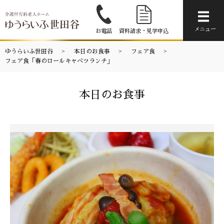
メニ
メニュー
お電話
資料請求・見学申込
ゆうらいふ世田谷
本日のお食事
フェア食
フェア食「春のロールキャベツランチ」
本日のお食事