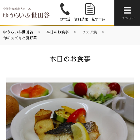
メニ
メニュー
お電話
資料請求・見学申込
ゆうらいふ世田谷
本日のお食事
フェア食
旬のスズキと夏野菜
本日のお食事