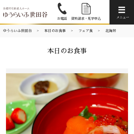
メニ
メニュー
お電話
資料請求・見学申込
ゆうらいふ世田谷
本日のお食事
フェア食
北海丼
本日のお食事