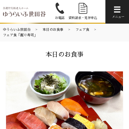
メニ
メニュー
お電話
資料請求・見学申込
ゆうらいふ世田谷
本日のお食事
フェア食
フェア食「握り寿司」
本日のお食事