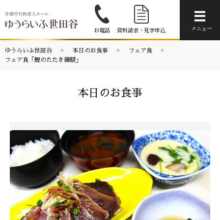
メニ
メニュー
お電話
資料請求・見学申込
ゆうらいふ世田谷
本日のお食事
フェア食
フェア食「鰹のたたき御膳」
本日のお食事