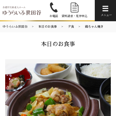
メニ
メニュー
お電話
資料請求・見学申込
ゆうらいふ世田谷
本日のお食事
夕食
鶏ちゃん焼き
本日のお食事