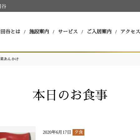
田谷
世田谷とは
施設案内
サービス
ご入居案内
アクセ
菜あんかけ
本日のお食事
2020年6月17日
夕食