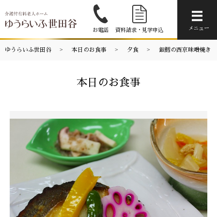
メニ
メニュー
お電話
資料請求・見学申込
ゆうらいふ世田谷
本日のお食事
夕食
銀鱈の西京味噌焼き
本日のお食事