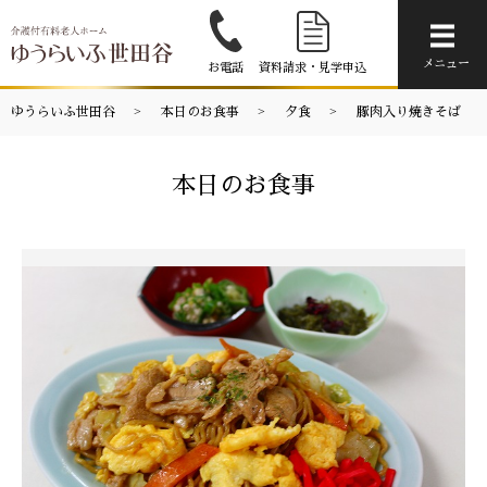
メニ
メニュー
お電話
資料請求・見学申込
ゆうらいふ世田谷
本日のお食事
夕食
豚肉入り焼きそば
本日のお食事