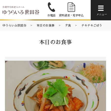
メニ
メニュー
お電話
資料請求・見学申込
ゆうらいふ世田谷
本日のお食事
夕食
チキチキごぼう
本日のお食事