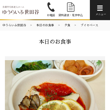
メニ
メニュー
お電話
資料請求・見学申込
ゆうらいふ世田谷
本日のお食事
夕食
ブイヤベース
本日のお食事