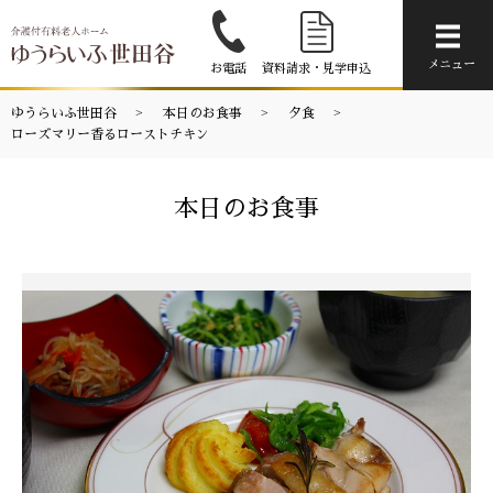
メニ
メニュー
お電話
資料請求・見学申込
ゆうらいふ世田谷
本日のお食事
夕食
ローズマリー香るローストチキン
本日のお食事