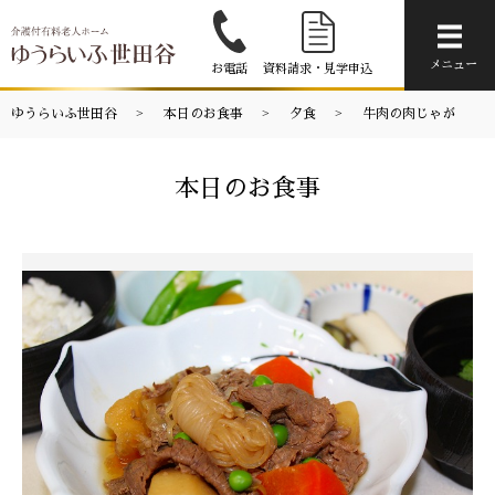
メニ
メニュー
お電話
資料請求・見学申込
ゆうらいふ世田谷
本日のお食事
夕食
牛肉の肉じゃが
本日のお食事