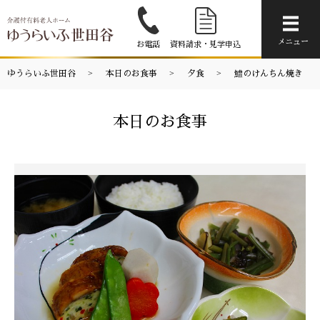
メニ
メニュー
お電話
資料請求・見学申込
ゆうらいふ世田谷
本日のお食事
夕食
鱧のけんちん焼き
本日のお食事