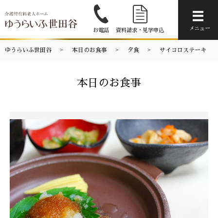
メニ
メニュー
お電話
資料請求・見学申込
ゆうらいふ世田谷
本日のお食事
夕食
サイコロステーキ
本日のお食事