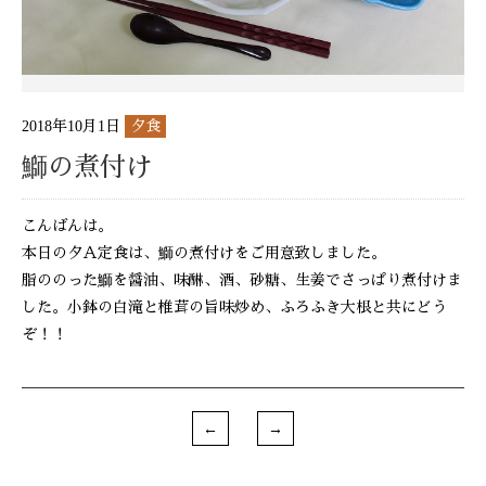
2018年10月1日
夕食
鰤の煮付け
こんばんは。
本日の夕Ａ定食は、鰤の煮付けをご用意致しました。
脂ののった鰤を醤油、味醂、酒、砂糖、生姜でさっぱり煮付けま
した。小鉢の白滝と椎茸の旨味炒め、ふろふき大根と共にどう
ぞ！！