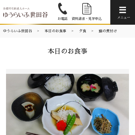
メニ
メニュー
お電話
資料請求・見学申込
ゆうらいふ世田谷
本日のお食事
夕食
鰤の煮付け
本日のお食事