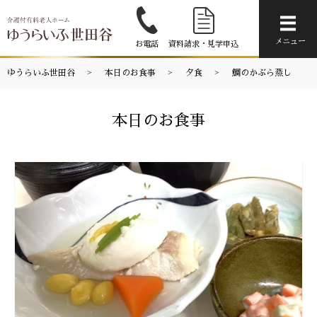
メニ
メニュー
お電話
資料請求・見学申込
ゆうらいふ世田谷
本日のお食事
夕食
鯛のかぶら蒸し
本日のお食事