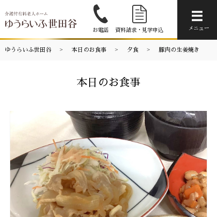
メニ
メニュー
お電話
資料請求・見学申込
ゆうらいふ世田谷
本日のお食事
夕食
豚肉の生姜焼き
本日のお食事