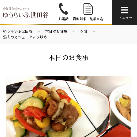
メニ
メニュー
お電話
資料請求・見学申込
ゆうらいふ世田谷
本日のお食事
夕食
鶏肉のカシューナッツ炒め
本日のお食事