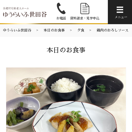
メニ
メニュー
お電話
資料請求・見学申込
ゆうらいふ世田谷
本日のお食事
夕食
鶏肉のおろしソース
本日のお食事