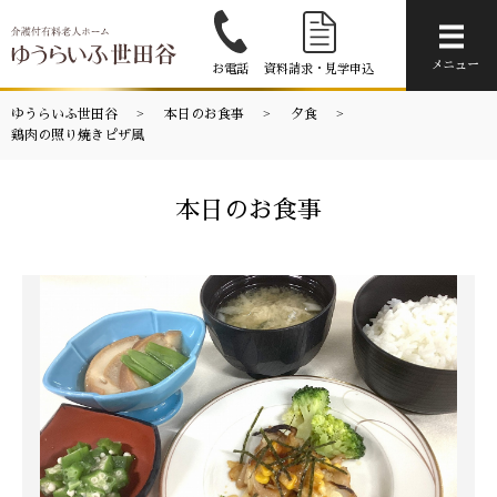
メニ
メニュー
お電話
資料請求・見学申込
ゆうらいふ世田谷
本日のお食事
夕食
鶏肉の照り焼きピザ風
本日のお食事