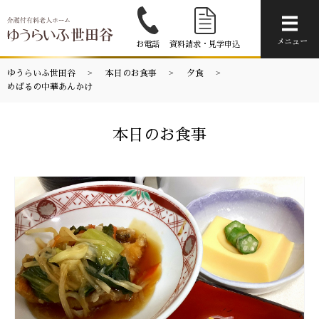
メニ
メニュー
お電話
資料請求・見学申込
ゆうらいふ世田谷
本日のお食事
夕食
めばるの中華あんかけ
本日のお食事