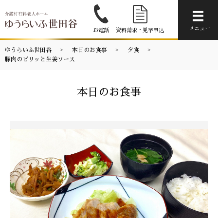
メニ
メニュー
お電話
資料請求・見学申込
ゆうらいふ世田谷
本日のお食事
夕食
豚肉のピリッと生姜ソース
本日のお食事