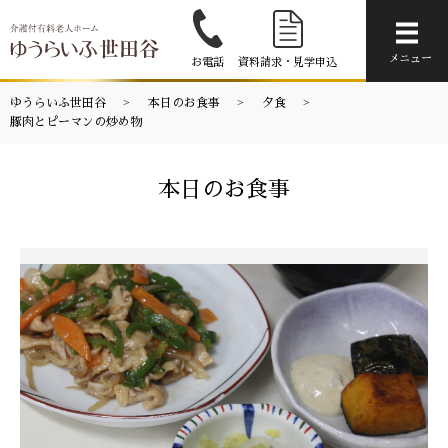
メニ
メニュー
お電話
資料請求・見学申込
ゆうらいふ世田谷
本日のお食事
夕食
豚肉とピーマンの炒め物
本日のお食事