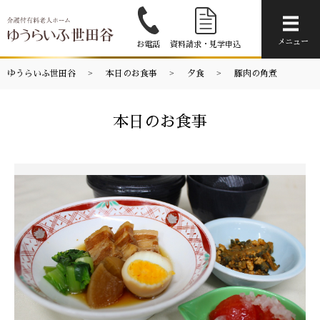
メニ
メニュー
お電話
資料請求・見学申込
ゆうらいふ世田谷
本日のお食事
夕食
豚肉の角煮
本日のお食事