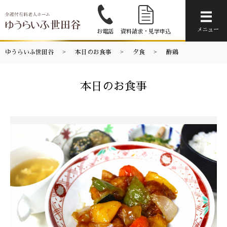
メニ
メニュー
お電話
資料請求・見学申込
ゆうらいふ世田谷
本日のお食事
夕食
酢鶏
本日のお食事