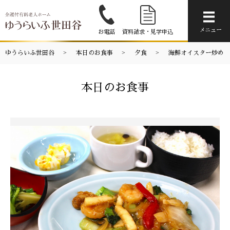
メニ
メニュー
お電話
資料請求・見学申込
ゆうらいふ世田谷
本日のお食事
夕食
海鮮オイスター炒め
本日のお食事