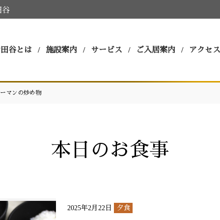
田谷
世田谷とは
施設案内
サービス
ご入居案内
アクセ
ーマンの炒め物
本日のお食事
2025年2月22日
夕食