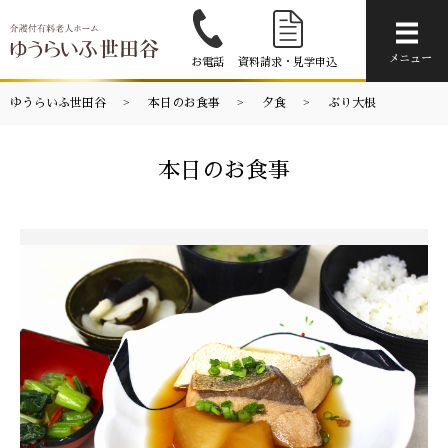
メニ
メニュー
お電話
資料請求・見学申込
ゆうらいふ世田谷
本日のお食事
夕食
ぶり大根
本日のお食事