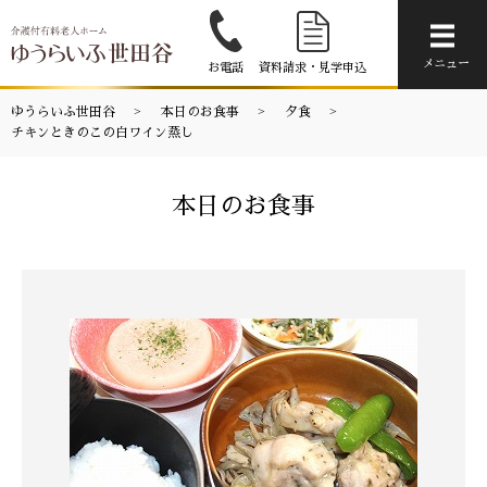
メニ
メニュー
お電話
資料請求・見学申込
ゆうらいふ世田谷
本日のお食事
夕食
チキンときのこの白ワイン蒸し
本日のお食事