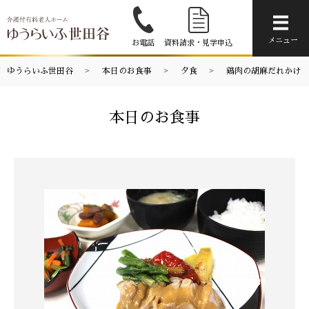
メニ
メニュー
お電話
資料請求・見学申込
ゆうらいふ世田谷
本日のお食事
夕食
鶏肉の胡麻だれかけ
本日のお食事