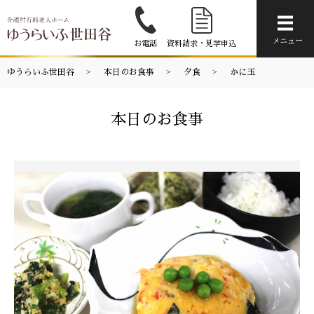
メニ
メニュー
お電話
資料請求・見学申込
ゆうらいふ世田谷
本日のお食事
夕食
かに玉
本日のお食事